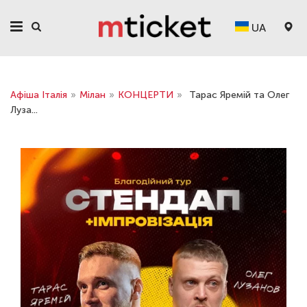
UA
Афіша Італія
»
Мілан
»
КОНЦЕРТИ
»
Тарас Яремій та Олег
Луза...