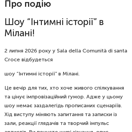
Про подію
Шоу “Інтимні історії” в
Мілані!
2 липня 2026 року у Sala della Comunità di santa
Croce відбудеться
шоу “Інтимні історії” в Мілані.
Це вечір для тих, хто хоче живого спілкування
та цінує імпровізаційний гумор. Адже у цьому
шоу немає заздалегідь прописаних сценаріїв.
Хід виступу міняють запитання та записки із
зали, реакції глядачів та творчий імпульс
артистів. Ви почуєте щирі зізнання, опис